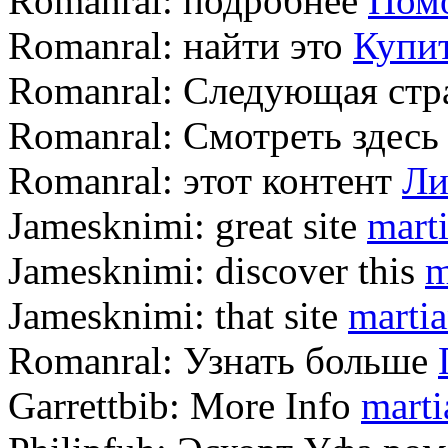
Romanral:
подробнее
Помо
Romanral:
найти это
Купит
Romanral:
Следующая стр
Romanral:
Смотреть здес
Romanral:
этот контент
Ли
Jamesknimi:
great site
marti
Jamesknimi:
discover this
m
Jamesknimi:
that site
martia
Romanral:
Узнать больше
Garrettbib:
More Info
marti