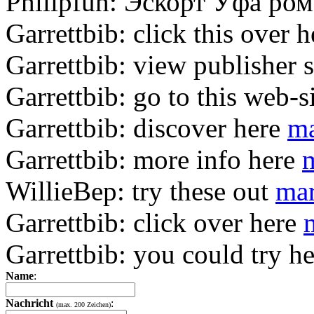
Philipfuh:
Эскорт Уфа ром
Garrettbib:
click this over
Garrettbib:
view publisher 
Garrettbib:
go to this web-s
Garrettbib:
discover here
ma
Garrettbib:
more info here
m
WillieBep:
try these out
mar
Garrettbib:
click over here
Garrettbib:
you could try h
Name
:
Nachricht
:
(max. 200 Zeichen)