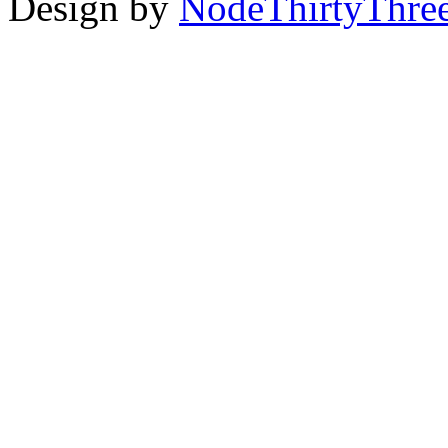
Design by
NodeThirtyThre